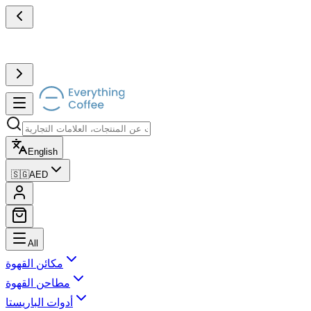
English
🇸🇬
AED
All
مكائن القهوة
مطاحن القهوة
أدوات الباريستا