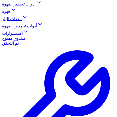
أدوات تحضير القهوة
قهوة
معدات البار
أدوات تحميص القهوة
اكسسوارات
صندوق مفتوح
تم التحقق