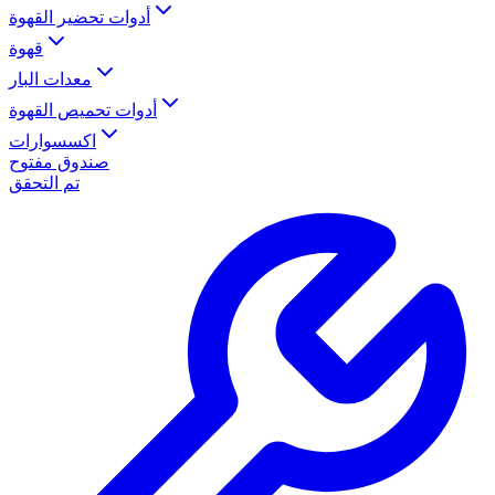
أدوات تحضير القهوة
قهوة
معدات البار
أدوات تحميص القهوة
اكسسوارات
صندوق مفتوح
تم التحقق