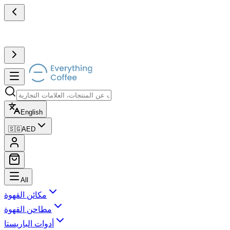
English
🇸🇬
AED
All
مكائن القهوة
مطاحن القهوة
أدوات الباريستا