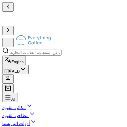
English
🇸🇬
AED
All
مكائن القهوة
مطاحن القهوة
أدوات الباريستا