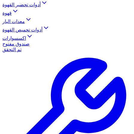
أدوات تحضير القهوة
قهوة
معدات البار
أدوات تحميص القهوة
اكسسوارات
صندوق مفتوح
تم التحقق