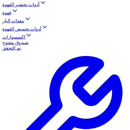
أدوات تحضير القهوة
قهوة
معدات البار
أدوات تحميص القهوة
اكسسوارات
صندوق مفتوح
تم التحقق