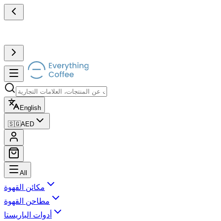
English
🇸🇬
AED
All
مكائن القهوة
مطاحن القهوة
أدوات الباريستا