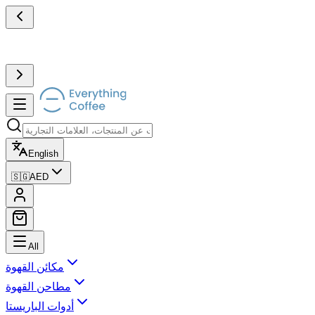
English
🇸🇬
AED
All
مكائن القهوة
مطاحن القهوة
أدوات الباريستا