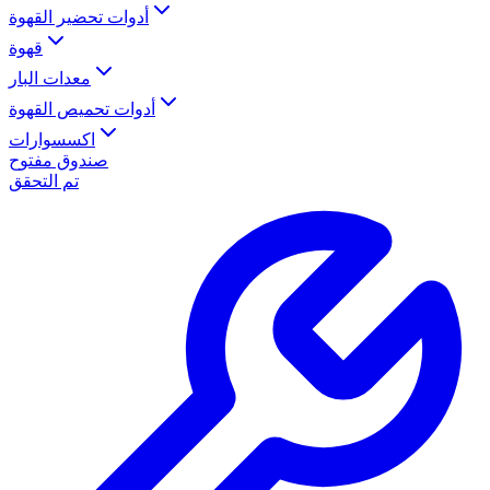
أدوات تحضير القهوة
قهوة
معدات البار
أدوات تحميص القهوة
اكسسوارات
صندوق مفتوح
تم التحقق