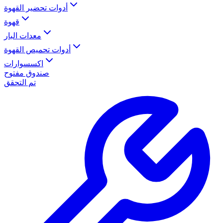
أدوات تحضير القهوة
قهوة
معدات البار
أدوات تحميص القهوة
اكسسوارات
صندوق مفتوح
تم التحقق