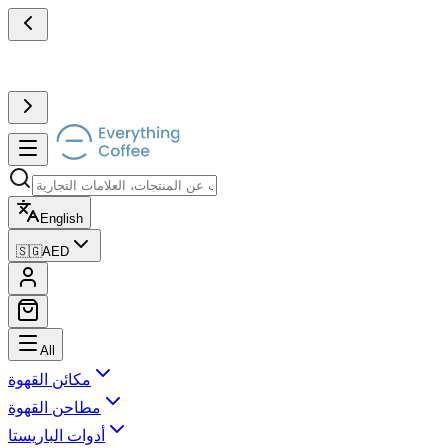
English
🇸🇬
AED
All
مكائن القهوة
مطاحن القهوة
أدوات الباريستا