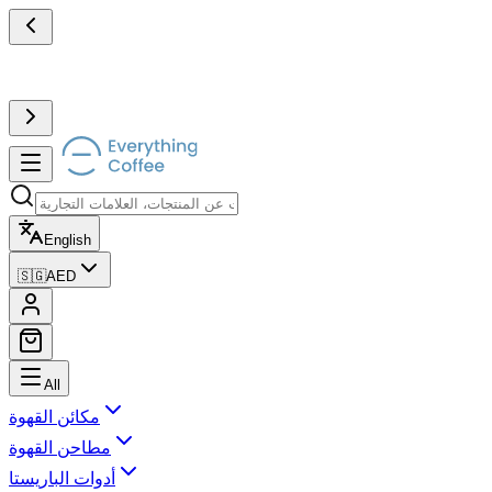
English
🇸🇬
AED
All
مكائن القهوة
مطاحن القهوة
أدوات الباريستا