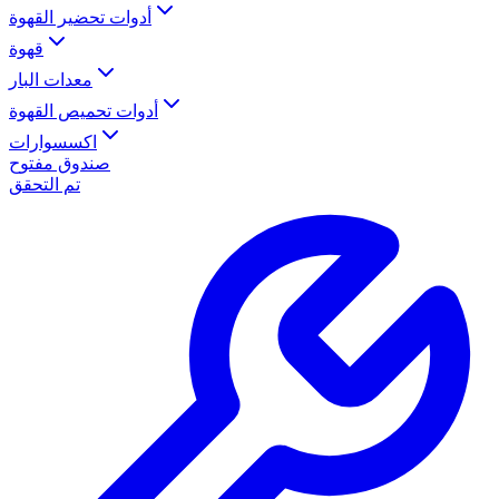
أدوات تحضير القهوة
قهوة
معدات البار
أدوات تحميص القهوة
اكسسوارات
صندوق مفتوح
تم التحقق