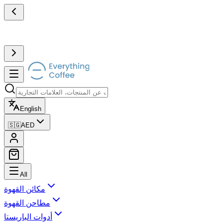
English
🇸🇬
AED
All
مكائن القهوة
مطاحن القهوة
أدوات الباريستا