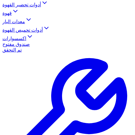
أدوات تحضير القهوة
قهوة
معدات البار
أدوات تحميص القهوة
اكسسوارات
صندوق مفتوح
تم التحقق