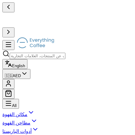
English
🇸🇬
AED
All
مكائن القهوة
مطاحن القهوة
أدوات الباريستا