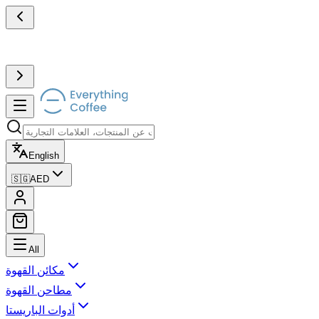
English
🇸🇬
AED
All
مكائن القهوة
مطاحن القهوة
أدوات الباريستا