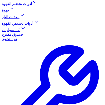
أدوات تحضير القهوة
قهوة
معدات البار
أدوات تحميص القهوة
اكسسوارات
صندوق مفتوح
تم التحقق