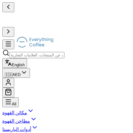
English
🇸🇬
AED
All
مكائن القهوة
مطاحن القهوة
أدوات الباريستا