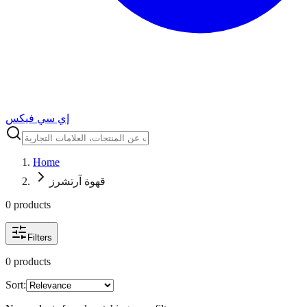
إي سي فيكس
Home
قهوة آرتشرز
0
product
s
Filters
0
product
s
Sort: