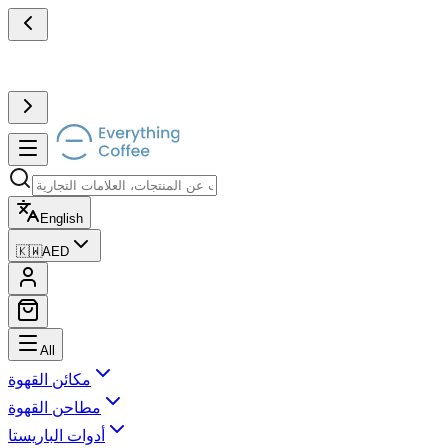
English
🇰🇼
AED
All
مكائن القهوة
مطاحن القهوة
أدوات الباريستا