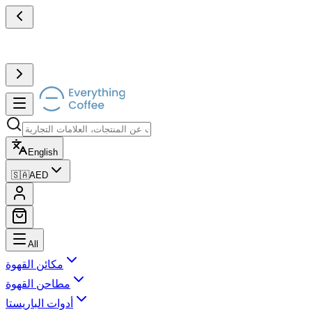
English
🇸🇦
AED
All
مكائن القهوة
مطاحن القهوة
أدوات الباريستا