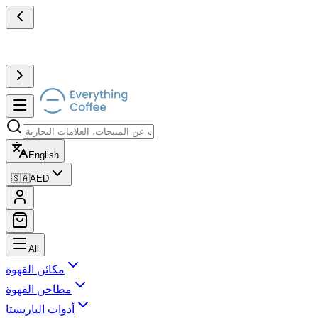
English
🇸🇦
AED
All
مكائن القهوة
مطاحن القهوة
أدوات الباريستا