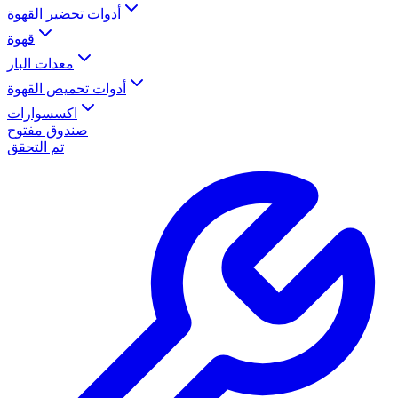
أدوات تحضير القهوة
قهوة
معدات البار
أدوات تحميص القهوة
اكسسوارات
صندوق مفتوح
تم التحقق