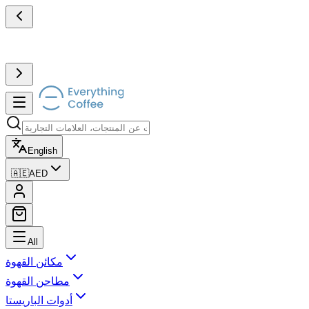
English
🇦🇪
AED
All
مكائن القهوة
مطاحن القهوة
أدوات الباريستا