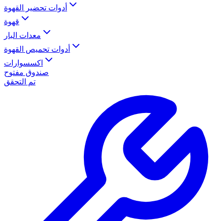
أدوات تحضير القهوة
قهوة
معدات البار
أدوات تحميص القهوة
اكسسوارات
صندوق مفتوح
تم التحقق