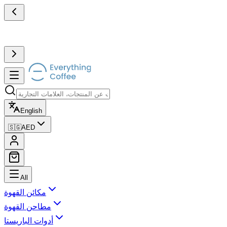
English
🇸🇬
AED
All
مكائن القهوة
مطاحن القهوة
أدوات الباريستا