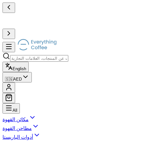
English
🇸🇬
AED
All
مكائن القهوة
مطاحن القهوة
أدوات الباريستا