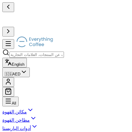
English
🇸🇬
AED
All
مكائن القهوة
مطاحن القهوة
أدوات الباريستا