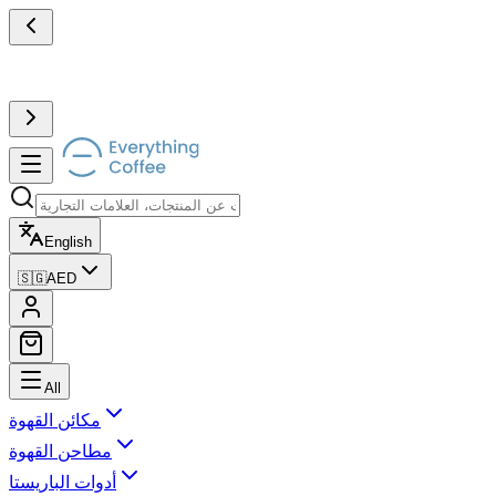
English
🇸🇬
AED
All
مكائن القهوة
مطاحن القهوة
أدوات الباريستا