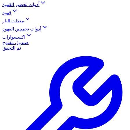
أدوات تحضير القهوة
قهوة
معدات البار
أدوات تحميص القهوة
اكسسوارات
صندوق مفتوح
تم التحقق