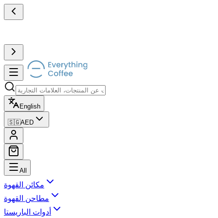
English
🇸🇬
AED
All
مكائن القهوة
مطاحن القهوة
أدوات الباريستا