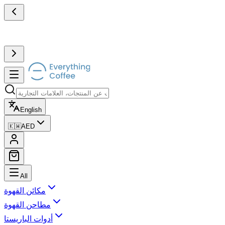
English
🇰🇼
AED
All
مكائن القهوة
مطاحن القهوة
أدوات الباريستا