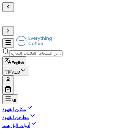
English
🇴🇲
AED
All
مكائن القهوة
مطاحن القهوة
أدوات الباريستا