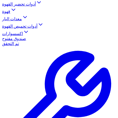
أدوات تحضير القهوة
قهوة
معدات البار
أدوات تحميص القهوة
اكسسوارات
صندوق مفتوح
تم التحقق