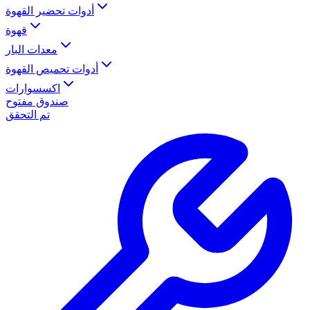
أدوات تحضير القهوة
قهوة
معدات البار
أدوات تحميص القهوة
اكسسوارات
صندوق مفتوح
تم التحقق