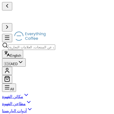
English
🇸🇦
AED
All
مكائن القهوة
مطاحن القهوة
أدوات الباريستا