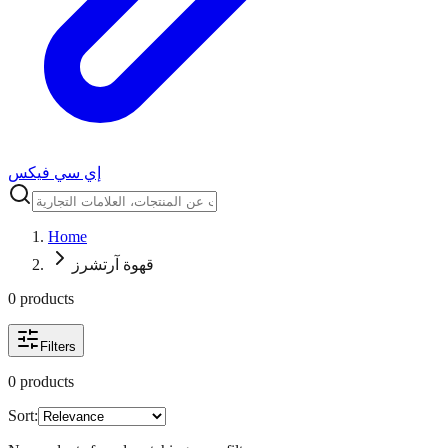
إي سي فيكس
Home
قهوة آرتشرز
0
product
s
Filters
0
product
s
Sort: