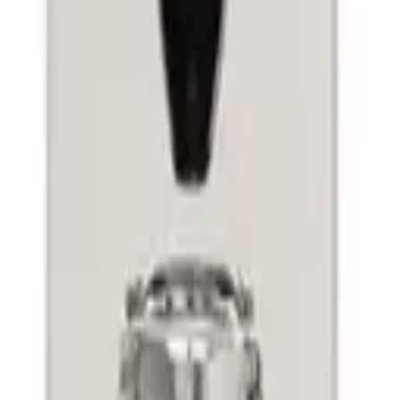
ماكينة الإسبريسو ثنائية الغلاية من لامارزوكو لينيا ميكرا مع نظام تحكم PID