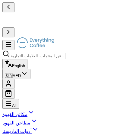
English
🇸🇦
AED
All
مكائن القهوة
مطاحن القهوة
أدوات الباريستا