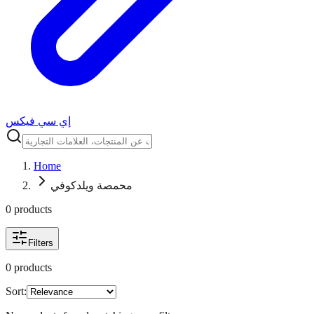
إي سي فيكس
Home
محمصة ويلدكوفي
0
product
s
Filters
0
product
s
Sort: