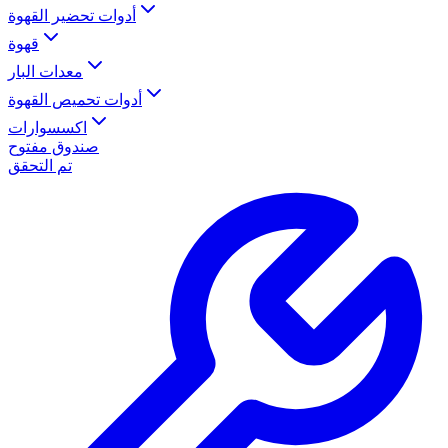
أدوات تحضير القهوة
قهوة
معدات البار
أدوات تحميص القهوة
اكسسوارات
صندوق مفتوح
تم التحقق