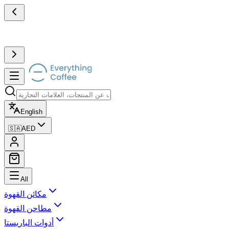
English
🇸🇦
AED
All
مكائن القهوة
مطاحن القهوة
أدوات الباريستا