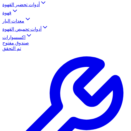
أدوات تحضير القهوة
قهوة
معدات البار
أدوات تحميص القهوة
اكسسوارات
صندوق مفتوح
تم التحقق