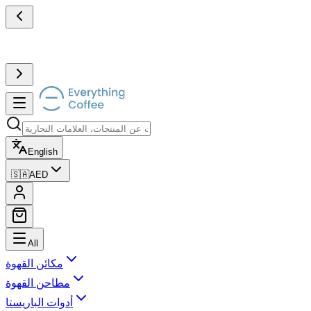
English
🇸🇦
AED
All
مكائن القهوة
مطاحن القهوة
أدوات الباريستا