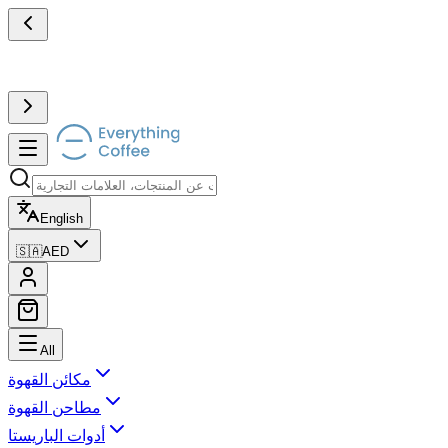
English
🇸🇦
AED
All
مكائن القهوة
مطاحن القهوة
أدوات الباريستا