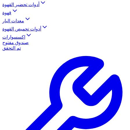
أدوات تحضير القهوة
قهوة
معدات البار
أدوات تحميص القهوة
اكسسوارات
صندوق مفتوح
تم التحقق