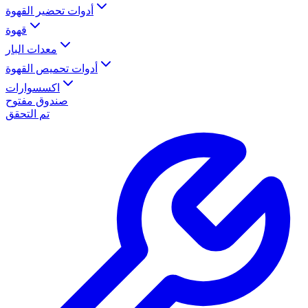
أدوات تحضير القهوة
قهوة
معدات البار
أدوات تحميص القهوة
اكسسوارات
صندوق مفتوح
تم التحقق