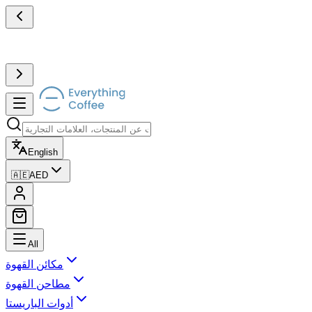
English
🇦🇪
AED
All
مكائن القهوة
مطاحن القهوة
أدوات الباريستا