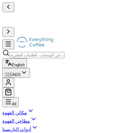
English
🇸🇦
AED
All
مكائن القهوة
مطاحن القهوة
أدوات الباريستا