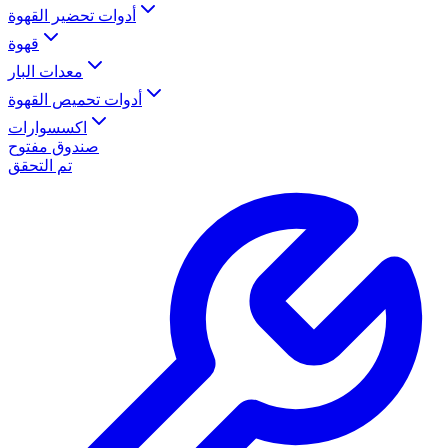
أدوات تحضير القهوة
قهوة
معدات البار
أدوات تحميص القهوة
اكسسوارات
صندوق مفتوح
تم التحقق