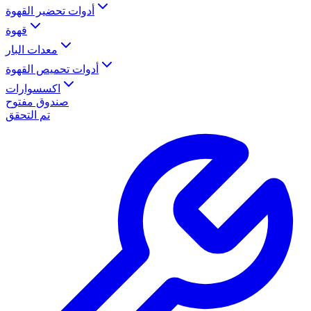
أدوات تحضير القهوة
قهوة
معدات البار
أدوات تحميص القهوة
اكسسوارات
صندوق مفتوح
تم التحقق