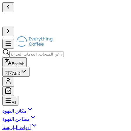
English
🇰🇼
AED
All
مكائن القهوة
مطاحن القهوة
أدوات الباريستا