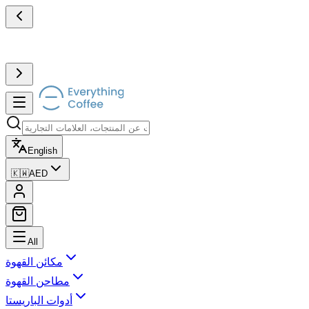
English
🇰🇼
AED
All
مكائن القهوة
مطاحن القهوة
أدوات الباريستا