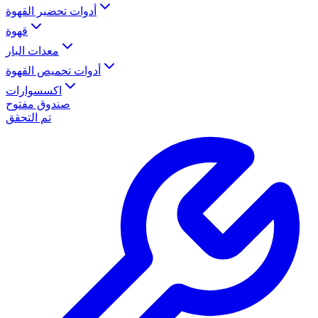
أدوات تحضير القهوة
قهوة
معدات البار
أدوات تحميص القهوة
اكسسوارات
صندوق مفتوح
تم التحقق