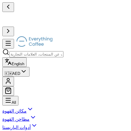
English
🇰🇼
AED
All
مكائن القهوة
مطاحن القهوة
أدوات الباريستا