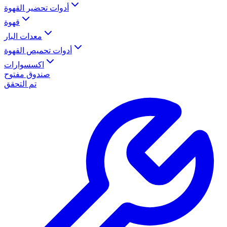
أدوات تحضير القهوة
قهوة
معدات البار
أدوات تحميص القهوة
اكسسوارات
صندوق مفتوح
تم التحقق