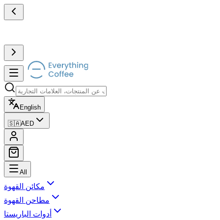
English
🇸🇦
AED
All
مكائن القهوة
مطاحن القهوة
أدوات الباريستا