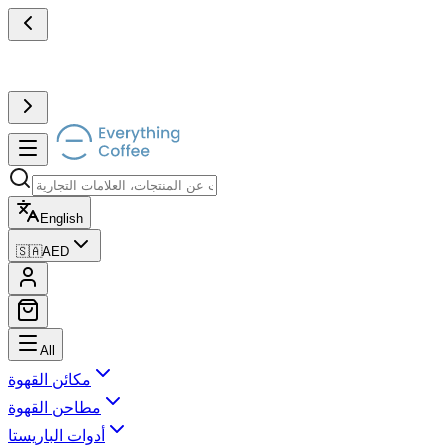
English
🇸🇦
AED
All
مكائن القهوة
مطاحن القهوة
أدوات الباريستا