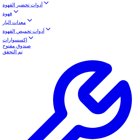
أدوات تحضير القهوة
قهوة
معدات البار
أدوات تحميص القهوة
اكسسوارات
صندوق مفتوح
تم التحقق