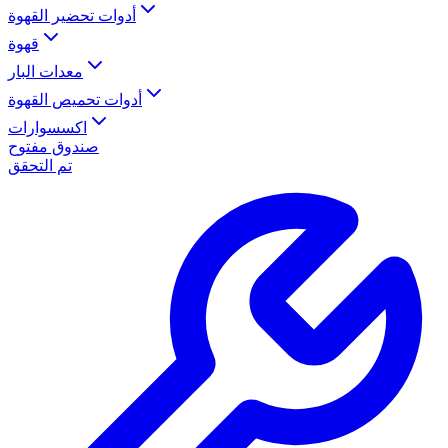
أدوات تحضير القهوة
قهوة
معدات البار
أدوات تحميص القهوة
اكسسوارات
صندوق مفتوح
تم التحقق