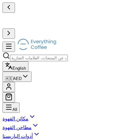
English
🇦🇪
AED
All
مكائن القهوة
مطاحن القهوة
أدوات الباريستا